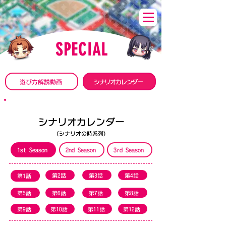
SPECIAL
遊び方解説動画
シナリオカレンダー
シナリオカレンダー
(シナリオの時系列)
1st Season
2nd Season
3rd Season
第2話
第3話
第4話
第1話
第5話
第6話
第7話
第8話
第9話
第10話
第11話
第12話